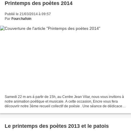
Printemps des poètes 2014
Publié le 21/03/2014 à 09:57
Par
Fourchafoin
Samedi 22 m ars à partir de 15h, au Centre Jean Vilar, nous vous invitons à
notre animation poétique et musicale. A cette occasion, Encre vous fera
découvrir notre 3ème recueil collectif de poésie . Une séance de dédicace
clôturera cet après-midi récréative....
Le printemps des poètes 2013 et le patois