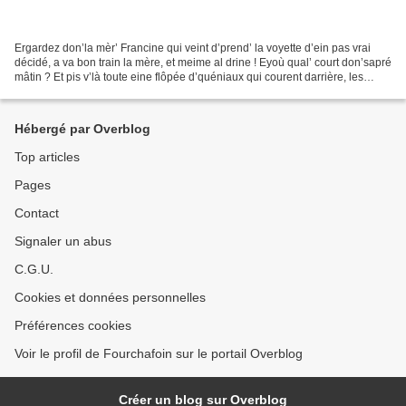
Ergardez don’la mèr’ Francine qui veint d’prend’ la voyette d’ein pas vrai
décidé, a va bon train la mère, et meime al drine ! Eyoù qual’ court don’sapré
mâtin ? Et pis v’là toute eine flôpée d’quéniaux qui courent darrière, les
siens d’quéniaux et les...
Hébergé par Overblog
Top articles
Pages
Contact
Signaler un abus
C.G.U.
Cookies et données personnelles
Préférences cookies
Voir le profil de Fourchafoin sur le portail Overblog
Créer un blog sur Overblog