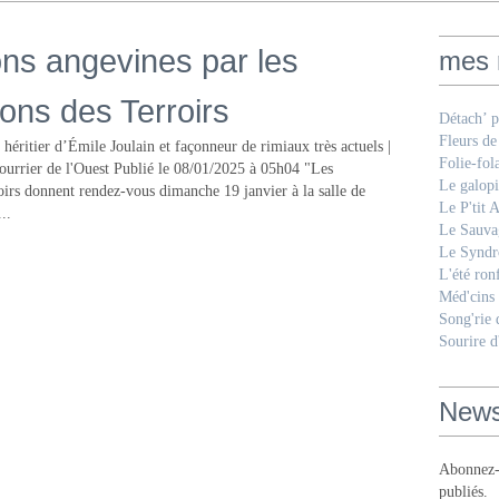
ns angevines par les
mes 
ns des Terroirs
Détach’ p
Fleurs de
héritier d’Émile Joulain et façonneur de rimiaux très actuels |
Folie-fol
ier de l'Ouest Publié le 08/01/2025 à 05h04 "Les
Le galopi
rs donnent rendez-vous dimanche 19 janvier à la salle de
Le P'tit 
..
Le Sauva
Le Syndr
L'été ron
Méd'cins
Song'rie
Sourire d
News
Abonnez-v
publiés.