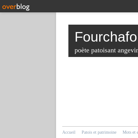
Fourchafo
poète patoisant angevi
Accueil
Patois et patrimoine
Mots et 