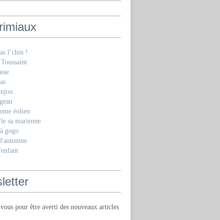
rimiaux
as l’chin !
 Toussaint
asse
as
Anjou
geau
ome éolien
fle sa marienne
 à gogo
 d'automne
'enfant
letter
ous pour être averti des nouveaux articles