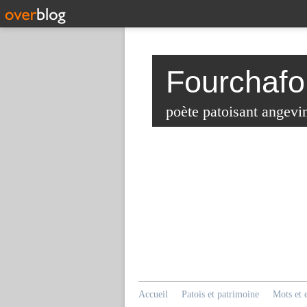
Fourchafo
poète patoisant angevi
Accueil
Patois et patrimoine
Mots et 