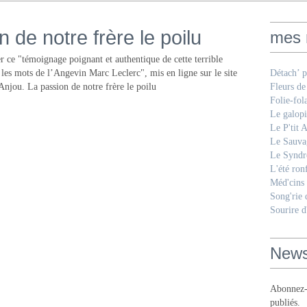
 de notre frère le poilu
mes 
er ce "témoignage poignant et authentique de cette terrible
et les mots de l’Angevin Marc Leclerc", mis en ligne sur le site
Détach’ p
njou. La passion de notre frère le poilu
Fleurs de
Folie-fol
Le galopi
Le P'tit 
Le Sauva
Le Syndr
L'été ron
Méd'cins
Song'rie
Sourire d
News
Abonnez-v
publiés.