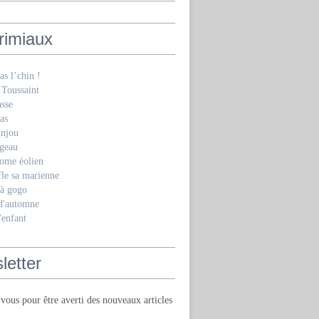
rimiaux
as l’chin !
 Toussaint
asse
as
Anjou
geau
ome éolien
fle sa marienne
 à gogo
 d'automne
'enfant
letter
ous pour être averti des nouveaux articles