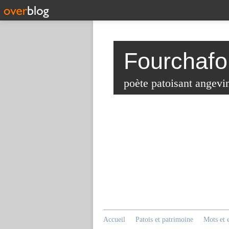
Fourchafo
poète patoisant angevi
Accueil
Patois et patrimoine
Mots et 