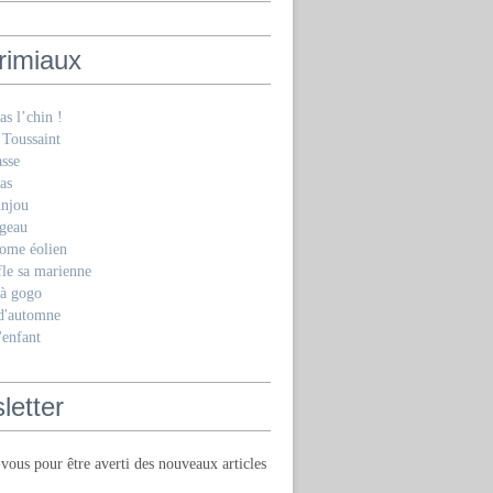
rimiaux
as l’chin !
 Toussaint
asse
as
Anjou
geau
ome éolien
fle sa marienne
 à gogo
 d'automne
'enfant
letter
ous pour être averti des nouveaux articles