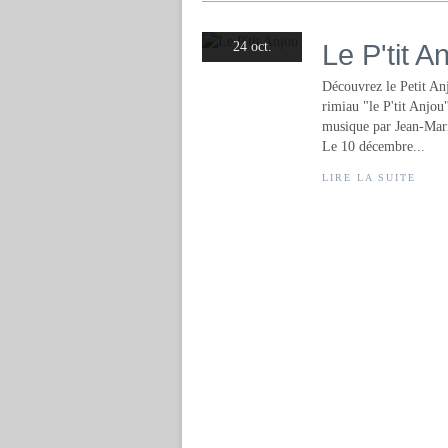
Le P'tit A
24 oct.
Découvrez le Petit An
rimiau "le P'tit Anjo
musique par Jean-Marie
Le 10 décembre...
LIRE LA SUITE