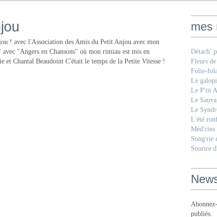
njou
mes 
jou ! avec l'Association des Amis du Petit Anjou avec mon
u" avec "Angers en Chansons" où mon rimiau est mis en
Détach’ p
 et Chantal Beaudoint C'était le temps de la Petite Vitesse !
Fleurs de
Folie-fol
Le galopi
Le P'tit 
Le Sauva
Le Syndr
L'été ron
Méd'cins
Song'rie
Sourire d
News
Abonnez-v
publiés.