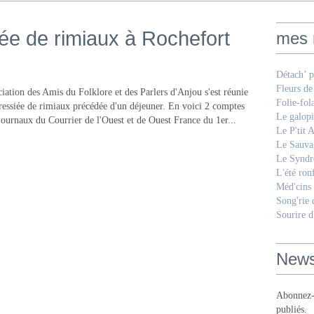
ée de rimiaux à Rochefort
mes 
Détach’ p
Fleurs de
ciation des Amis du Folklore et des Parlers d'Anjou s'est réunie
Folie-fol
 ressiée de rimiaux précédée d'un déjeuner. En voici 2 comptes
Le galopi
journaux du Courrier de l'Ouest et de Ouest France du 1er...
Le P'tit 
Le Sauva
Le Syndr
L'été ron
Méd'cins
Song'rie
Sourire d
News
Abonnez-v
publiés.