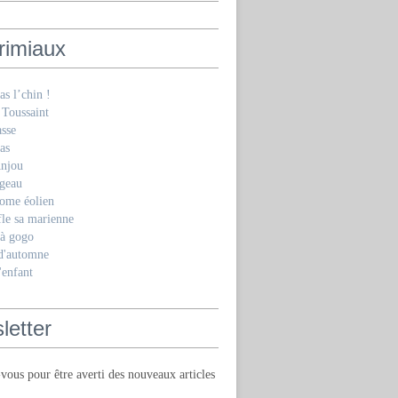
rimiaux
as l’chin !
 Toussaint
asse
as
Anjou
geau
ome éolien
fle sa marienne
 à gogo
 d'automne
'enfant
letter
ous pour être averti des nouveaux articles