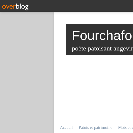
Fourchafo
poète patoisant angevi
Accueil
Patois et patrimoine
Mots et 