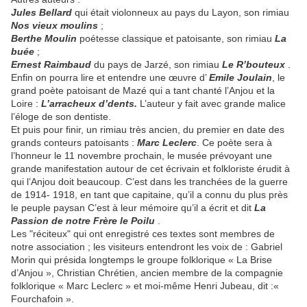
Jules Bellard
qui était violonneux au pays du Layon, son rimiau
Nos vieux moulins
;
Berthe Moulin
poétesse classique et patoisante, son rimiau
La
buée
;
Ernest Raimbaud
du pays de Jarzé, son rimiau
Le R’bouteux
.
Enfin on pourra lire et entendre une œuvre d’
Emile Joulain
, le
grand poète patoisant de Mazé qui a tant chanté l’Anjou et la
Loire :
L’arracheux d’dents.
L’auteur y fait avec grande malice
l’éloge de son dentiste.
Et puis pour finir, un rimiau très ancien, du premier en date des
grands conteurs patoisants :
Marc Leclerc
. Ce poète sera à
l’honneur le 11 novembre prochain, le musée prévoyant une
grande manifestation autour de cet écrivain et folkloriste érudit à
qui l’Anjou doit beaucoup. C’est dans les tranchées de la guerre
de 1914- 1918, en tant que capitaine, qu’il a connu du plus près
le peuple paysan C’est à leur mémoire qu’il a écrit et dit
La
Passion de notre Frère le Poilu
.
Les "réciteux" qui ont enregistré ces textes sont membres de
notre association ; les visiteurs entendront les voix de : Gabriel
Morin qui présida longtemps le groupe folklorique « La Brise
d’Anjou », Christian Chrétien, ancien membre de la compagnie
folklorique « Marc Leclerc » et moi-même Henri Jubeau, dit :«
Fourchafoin ».