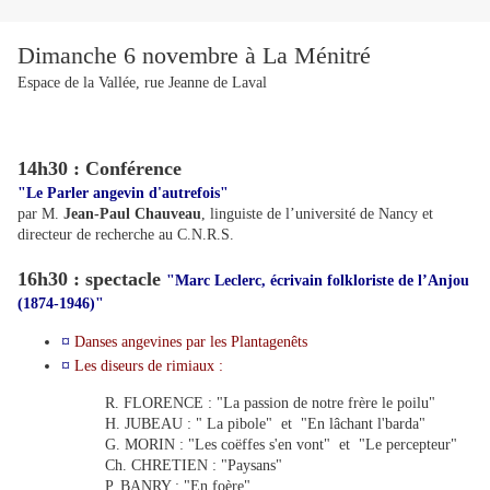
Dimanche 6 novembre à La Ménitré
Espace de la Vallée, rue Jeanne de Laval
14h30 : Conférence
"Le Parler angevin d'autrefois"
par M.
Jean-Paul Chauveau
, linguiste de l’université de Nancy et
directeur de recherche au C.N.R.S.
16h30 : spectacle
"Marc Leclerc, écrivain folkloriste de l’Anjou
(1874-1946)"
¤
Danses angevines par les Plantagenêts
¤
Les diseurs de rimiaux :
R. FLORENCE : "La passion de notre frère le poilu"
H. JUBEAU : " La pibole" et "En lâchant l'barda"
G. MORIN : "Les coëffes s'en vont" et "Le percepteur"
Ch. CHRETIEN : "Paysans"
P. BANRY : "En foère"