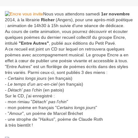
Nous vous attendons samedi
1er novembre
2014, à la librairie
Richer
(Angers), pour une après-midi poétique
: animation de 14h30 à 15h suivie d'une séance de dédicace.
Au cours de cette animation, vous pourrez découvrir et écouter
quelques poèmes du dernier recueil collectif du groupe Encre,
intitulé
"Entre Autres"
, publié aux éditions du Petit Pavé.
A ce recueil est joint un CD sur lequel on retrouvera quelques
poèmes avec accompagnement musical. Le groupe Encre a en
effet à cœur de publier une poésie vivante et accessible à tous.
"Entre Autres" est un florilège de poèmes écrits dans des styles
très variés. Parmi ceux-ci, sont publiés 3 des miens :
-
Certains longs jours
(en français)
-
Le temps d'un arc-en-ciel
(en français)
-
Détach' pas l'chin
(en patois)
Sur le CD, j'ai enregistré :
- mon rimiau "
Détach' pas l'chin
"
- mon poème en français "
Certains longs jours
"
- "
Amour
", un poème de Marcel Bréchet
- une strophe de "
Haïkus
", poème de Claude Roth
à très bientôt !